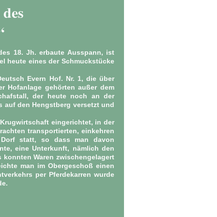
 des
“
es 18. Jh. erbaute Ausspann, ist
tel heute eines der Schmuckstücke
eutsch Evern Hof. Nr. 1, die über
der Hofanlage gehörten außer dem
hafstall, der heute noch an der
s auf den Hengstberg versetzt und
Krugwirtschaft eingerichtet, in der
rachten transportierten, einkehren
 Dorf statt, so dass man davon
nte, eine Unterkunft, nämlich den
s konnten Waren zwischengelagert
reichte man im Obergeschoß einen
tverkehrs per Pferdekarren wurde
de.