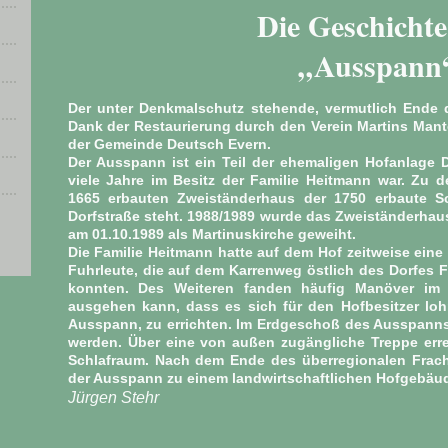
Die Geschichte
„Ausspann
Der unter Denkmalschutz stehende, vermutlich Ende d
Dank der Restaurierung durch den Verein Martins Man
der Gemeinde Deutsch Evern.
Der Ausspann ist ein Teil der ehemaligen Hofanlage D
viele Jahre im Besitz der Familie Heitmann war. Zu 
1665 erbauten Zweiständerhaus der 1750 erbaute Sc
Dorfstraße steht. 1988/1989 wurde das Zweiständerhau
am 01.10.1989 als Martinuskirche geweiht.
Die Familie Heitmann hatte auf dem Hof zeitweise eine 
Fuhrleute, die auf dem Karrenweg östlich des Dorfes F
konnten. Des Weiteren fanden häufig Manöver im
ausgehen kann, dass es sich für den Hofbesitzer loh
Ausspann, zu errichten. Im Erdgeschoß des Ausspann
werden. Über eine von außen zugängliche Treppe er
Schlafraum. Nach dem Ende des überregionalen Frach
der Ausspann zu einem landwirtschaftlichen Hofgebäu
Jürgen Stehr