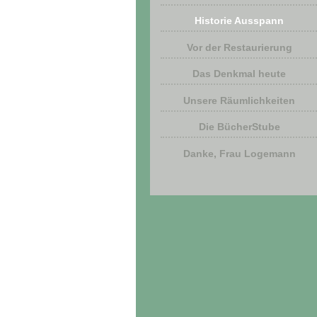
Historie Ausspann
Vor der Restaurierung
Das Denkmal heute
Unsere Räumlichkeiten
Die BücherStube
Danke, Frau Logemann